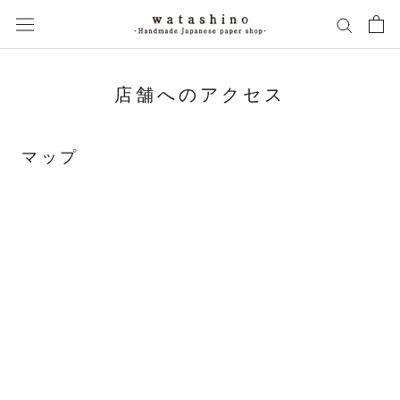
ス
キ
ッ
プ
し
店舗へのアクセス
て
コ
ン
マップ
テ
ン
ツ
に
移
動
す
る