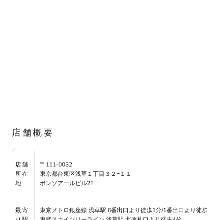
店舗概要
〒111-0032
店舗
東京都台東区浅草１丁目３２−１１
所在
ボンソアールビル2F
地
東京メトロ銀座線 浅草駅 6番出口より徒歩1分/1番出口より徒歩3分
最寄
東武スカイツリーライン 浅草駅 北改札口より徒歩4分
り駅